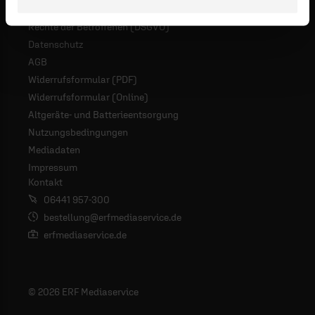
Rechte der Betroffenen (DSGVO)
Datenschutz
AGB
Widerrufsformular (PDF)
Widerrufsformular (Online)
Altgeräte- und Batterieentsorgung
Nutzungsbedingungen
Mediadaten
Impressum
Kontakt
06441 957-300
bestellung@erfmediaservice.de
erfmediaservice.de
© 2026 ERF Mediaservice