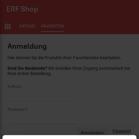
ERF Shop
ARTIKEL
FAVORITEN
Anmeldung
Hier können Sie die Produkte Ihrer Favoritenliste bearbeiten.
Sind Sie Neukunde?
Wir erstellen Ihren Zugang automatisch bei
Ihrer ersten Bestellung.
E-Mail:
Passwort:
Passwort
vergessen?