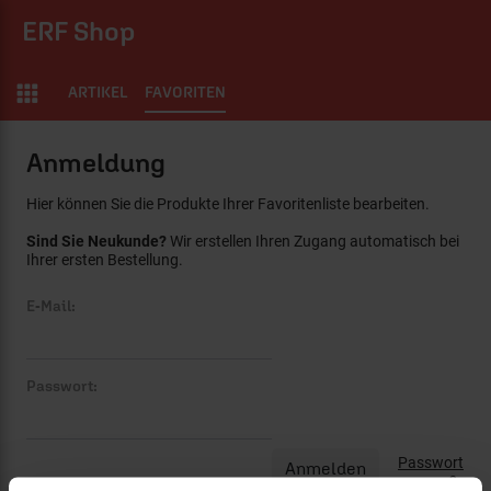
ERF Shop
ARTIKEL
FAVORITEN
Anmeldung
Hier können Sie die Produkte Ihrer Favoritenliste bearbeiten.
Sind Sie Neukunde?
Wir erstellen Ihren Zugang automatisch bei
Ihrer ersten Bestellung.
E-Mail:
Passwort:
Passwort
vergessen?