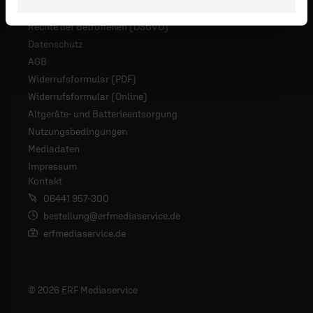
Rechte der Betroffenen (DSGVO)
Datenschutz
AGB
Widerrufsformular (PDF)
Widerrufsformular (Online)
Altgeräte- und Batterieentsorgung
Nutzungsbedingungen
Mediadaten
Impressum
Kontakt
06441 957-300
bestellung@erfmediaservice.de
erfmediaservice.de
© 2026 ERF Mediaservice