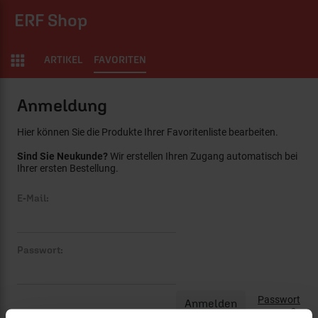
ERF Shop
ARTIKEL
FAVORITEN
Anmeldung
Hier können Sie die Produkte Ihrer Favoritenliste bearbeiten.
Sind Sie Neukunde?
Wir erstellen Ihren Zugang automatisch bei
Ihrer ersten Bestellung.
E-Mail:
Passwort:
Passwort
vergessen?