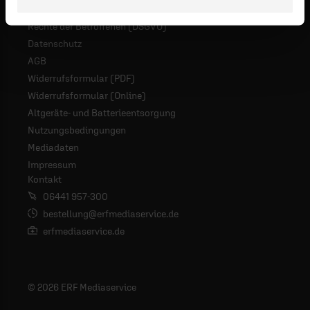
Rechte der Betroffenen (DSGVO)
Datenschutz
AGB
Widerrufsformular (PDF)
Widerrufsformular (Online)
Altgeräte- und Batterieentsorgung
Nutzungsbedingungen
Mediadaten
Impressum
Kontakt
06441 957-300
bestellung@erfmediaservice.de
erfmediaservice.de
© 2026 ERF Mediaservice