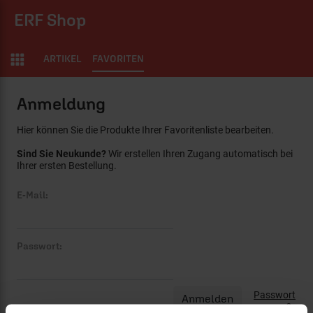
ERF Shop
ARTIKEL
FAVORITEN
Anmeldung
Hier können Sie die Produkte Ihrer Favoritenliste bearbeiten.
Sind Sie Neukunde?
Wir erstellen Ihren Zugang automatisch bei
Ihrer ersten Bestellung.
E-Mail:
Passwort:
Passwort
vergessen?