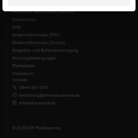
Rechte der Betroffenen (DSGVO)
Datenschutz
AGB
Widerrufsformular (PDF)
Widerrufsformular (Online)
Altgeräte- und Batterieentsorgung
Nutzungsbedingungen
Mediadaten
Impressum
Kontakt
06441 957-300
bestellung@erfmediaservice.de
erfmediaservice.de
© 2026 ERF Mediaservice