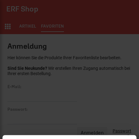
ERF Shop
ARTIKEL
FAVORITEN
Anmeldung
Hier können Sie die Produkte Ihrer Favoritenliste bearbeiten.
Sind Sie Neukunde?
Wir erstellen Ihren Zugang automatisch bei
Ihrer ersten Bestellung.
E-Mail:
Passwort:
Passwort
vergessen?