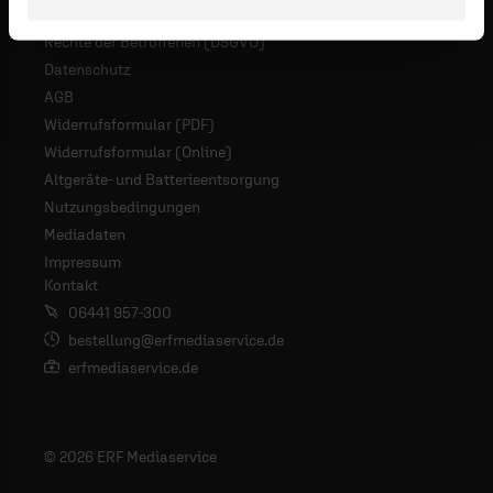
Rechte der Betroffenen (DSGVO)
Datenschutz
AGB
Widerrufsformular (PDF)
Widerrufsformular (Online)
Altgeräte- und Batterieentsorgung
Nutzungsbedingungen
Mediadaten
Impressum
Kontakt
06441 957-300
bestellung@erfmediaservice.de
erfmediaservice.de
© 2026 ERF Mediaservice