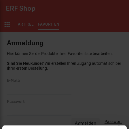
ERF Shop
ARTIKEL
FAVORITEN
Anmeldung
Hier können Sie die Produkte Ihrer Favoritenliste bearbeiten.
Sind Sie Neukunde?
Wir erstellen Ihren Zugang automatisch bei
Ihrer ersten Bestellung.
E-Mail:
Passwort:
Passwort
vergessen?