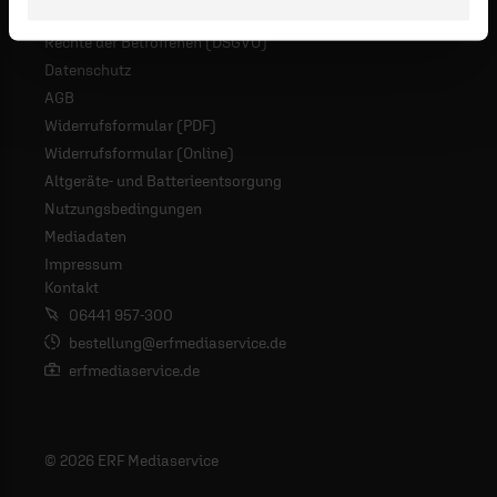
Rechte der Betroffenen (DSGVO)
Datenschutz
AGB
Widerrufsformular (PDF)
Widerrufsformular (Online)
Altgeräte- und Batterieentsorgung
Nutzungsbedingungen
Mediadaten
Impressum
Kontakt
06441 957-300
bestellung@erfmediaservice.de
erfmediaservice.de
© 2026 ERF Mediaservice