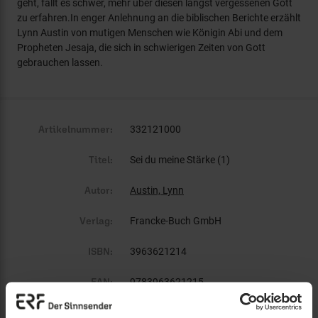
geht, fällt es schwer, mehr über diesen längst vergessenen Gott
zu erfahren.In enger Anlehnung an die biblischen Berichte erzählt
Lynn Austin von mutigen Menschen wie Königin Abi und dem
Propheten Jesaja, die sich in schwierigen Zeiten von Gott
gebrauchen lassen.
Artikelnummer:
332121000
Titel:
Sei du meine Stärke (1)
Autor:
Austin, Lynn
Verlag:
Francke-Buch GmbH
ISBN:
3963621214
EAN:
9783963621215
Gewicht:
388 g