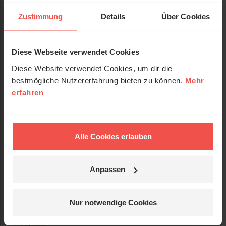
Zustimmung
Details
Über Cookies
Umfang:
336
Erscheinungsdatum:
13. Januar 2020
Diese Webseite verwendet Cookies
Reihe:
Die Chroniken der Könige
Diese Website verwendet Cookies, um dir die
bestmögliche Nutzererfahrung bieten zu können.
Mehr
Einband:
Paperback
erfahren
Format:
13,5 x 20,5 cm
Verkäufer:
Alle Cookies erlauben
Status:
lieferbar
Anpassen
Preis:
18,00 €
(inkl. MwSt., zzgl. Versandkosten)
Leseprobe
Nur notwendige Cookies
PDF-Download