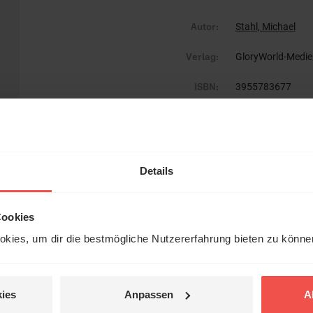
Autor:
Stahl, Michael
Verlag:
GloryWorld-Medi
ISBN:
3955783677
EAN:
9783955783679
Gewicht:
272 g
Details
Umfang:
264
Erscheinungsdatum:
21. November 20
Cookies
Einband:
Paperback
kies, um dir die bestmögliche Nutzererfahrung bieten zu könn
Format:
13,5 x 20,5 cm
ies
Anpassen
A
Kurzinfo:
mit s/w-Bildern