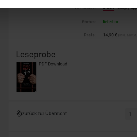
Verkäufer:
Status:
lieferbar
Preis:
14,90 €
(inkl. MwSt
Leseprobe
PDF-Download
zurück zur Übersicht