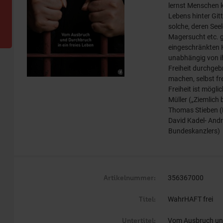
lernst Menschen k
Lebens hinter Git
solche, deren See
Magersucht etc. g
eingeschränkten K
unabhängig von i
Freiheit durchgeb
machen, selbst fr
Freiheit ist mögli
Müller („Ziemlich
Thomas Stieben (R
David Kadel- And
Bundeskanzlers)
Artikelnummer:
356367000
Titel:
WahrHAFT frei
Untertitel:
Vom Ausbruch und