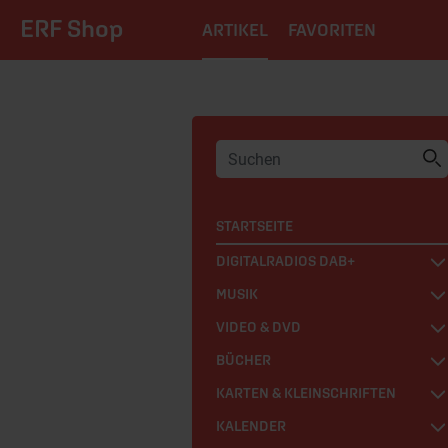
ERF Shop
ARTIKEL
FAVORITEN
STARTSEITE
DIGITALRADIOS DAB+
MUSIK
VIDEO & DVD
BÜCHER
KARTEN & KLEINSCHRIFTEN
KALENDER