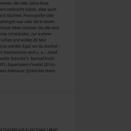
ennen, die viele Jahre ihres
tern verbracht haben, aber auch
le in Süchten, Pornografie oder
efangen war oder die in einem
örper leben müssen.Sie alle sind,
hren Umständen, zur wahren
rochen und wollen dir Mut
ei zu werden.Egal, wo du steckst –
ch! Gastautoren sind u. a.:- Josef
 bester Schurke“)- Samuel Koch-
TL-Supertalent-Finalist 2016)-
reas Adenauer (Enkel des ehem.
 Durchbruch in ein freies Leben