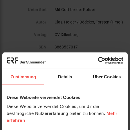
Untertitel:
Mit Gott bei der Polizei
Autor:
Clas, Holger / Bödeker, Torsten (Hrsg.)
Verlag:
CV Dillenburg
ISBN:
3863537017
EAN:
9783863537012
Gewicht:
67 g
Zustimmung
Details
Über Cookies
Umfang:
96
Diese Webseite verwendet Cookies
Erscheinungsdatum:
20. Juli 2020
Diese Website verwendet Cookies, um dir die
Einband:
Taschenbuch
bestmögliche Nutzererfahrung bieten zu können.
Mehr
erfahren
Format:
10 x 15 cm