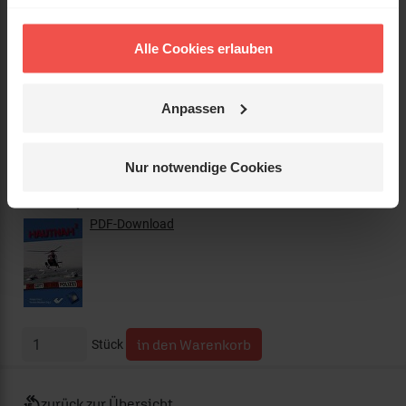
Kurzinfo:
mit s/w-Bildern
Alle Cookies erlauben
Verkäufer:
Status:
lieferbar
Anpassen
Preis:
2,50 €
(inkl. MwSt., zzgl. Versandkosten)
Nur notwendige Cookies
Leseprobe
PDF-Download
Stück
zurück zur Übersicht