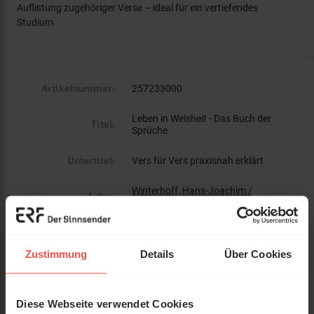
Auflistung zugehöriger Verse – ideal für ein vertiefendes
Studium.
Artikelnummer:
257233000
Leben in Weisheit - Das Buch der
Titel:
Sprüche
Untertitel:
Vers für Vers praxisnah erklärt
Winterhoff, Hans-Joachim /
Autor:
Brockhaus, Egbert
Verlag:
Christliche Schriftenverbreitung
Zustimmung
Details
Über Cookies
ISBN:
3892872333
EAN:
9783892872337
Diese Webseite verwendet Cookies