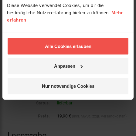
Gewicht:
881 g
Diese Website verwendet Cookies, um dir die
bestmögliche Nutzererfahrung bieten zu können.
Mehr
Umfang:
600
erfahren
Erscheinungsdatum:
25. November 2020
Einband:
Gebunden
Alle Cookies erlauben
Format:
15 x 21,5 cm
Anpassen
mit Lesebändchen und ca. 20 Seiten
Kurzinfo:
Platz für Notizen
Nur notwendige Cookies
Verkäufer:
Status:
lieferbar
Preis:
19,90 €
(inkl. MwSt., zzgl. Versandkosten)
Leseprobe