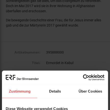
Schwierigkeiten gibt sie alles, um das Evangelium zu verbreiten.
Doch im Mai 2017 wird sie in ihrer Wohnung in Afghanistan
überfallen und erschossen.
Die bewegende Geschichte einer Frau, die für Jesus immer alles
gab und die zur Märtyrerin 2017 gewählt wurde.
Artikelnummer:
395888000
Titel:
Ermordet in Kabul
Vom Leben, Glauben und Kämpfen
Untertitel:
der Simone Beck
Autor:
Führer, Schwester Heidemarie
Zustimmung
Details
Über Cookies
Verlag:
Hänssler
Diese Webseite verwendet Cookies
ISBN:
377515888X