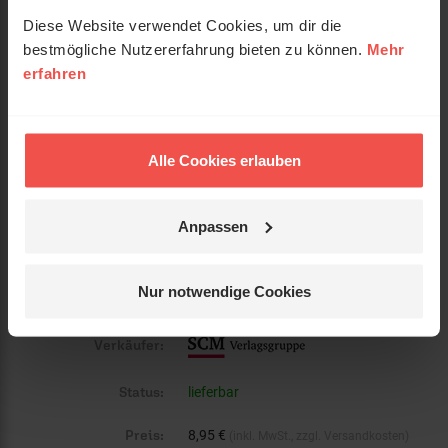
Diese Website verwendet Cookies, um dir die
EAN:
9783775158886
bestmögliche Nutzererfahrung bieten zu können.
Mehr
erfahren
Gewicht:
417 g
Umfang:
240
Alle Cookies erlauben
Erscheinungsdatum:
17. Dezember 2020
Einband:
Gebunden
Anpassen
Format:
13,5 x 21,5 cm
Nur notwendige Cookies
Kurzinfo:
mit 16-seitigem Bildteil und Leseband
Verkäufer:
Status:
lieferbar
Preis:
8,95 €
(inkl. MwSt., zzgl. Versandkosten)