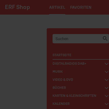
ERF Shop
ARTIKEL
FAVORITEN
STARTSEITE
DIGITALRADIOS DAB+
MUSIK
VIDEO & DVD
BÜCHER
KARTEN & KLEINSCHRIFTEN
KALENDER