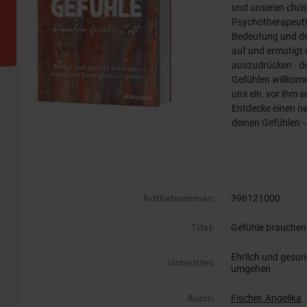
und unseren chri
Psychotherapeutin
Bedeutung und de
auf und ermutigt
auszudrücken - de
Gefühlen willkomm
uns ein, vor ihm 
Entdecke einen n
deinen Gefühlen - 
Artikelnummer:
396121000
Titel:
Gefühle brauchen 
Ehrlich und gesun
Untertitel:
umgehen
Autor:
Fischer, Angelika