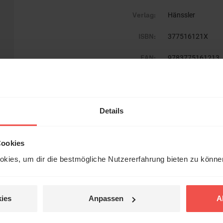
Verlag:
Hänssler
ISBN:
377516121X
EAN:
9783775161213
Gewicht:
453 g
Umfang:
240
Details
Erscheinungsdatum:
11. August 2022
Cookies
Format:
13,5 x 21,5 cm
kies, um dir die bestmögliche Nutzererfahrung bieten zu könn
Kurzinfo:
2-farbige Innenge
Verkäufer:
ies
Anpassen
A
Status:
lieferbar