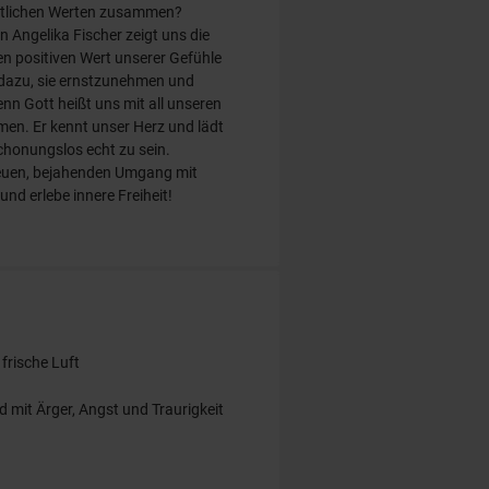
stlichen Werten zusammen?
 Angelika Fischer zeigt uns die
n positiven Wert unserer Gefühle
 dazu, sie ernstzunehmen und
nn Gott heißt uns mit all unseren
en. Er kennt unser Herz und lädt
schonungslos echt zu sein.
euen, bejahenden Umgang mit
und erlebe innere Freiheit!
frische Luft
d mit Ärger, Angst und Traurigkeit