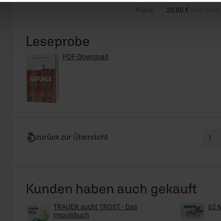
Preis:
20,00 €
(inkl. MwSt
Leseprobe
PDF-Download
zurück zur Übersicht
Kunden haben auch gekauft
TRAUER sucht TROST - Das
62 
Impulsbuch