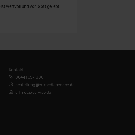
ist wertvoll und von Gott geliebt
Kontakt
06441 957-300
bestellung@erfmediaservice.de
erfmediaservice.de