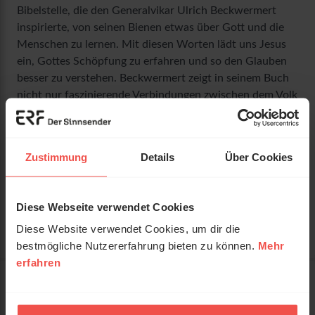
Bibelstelle, die den Generalvikar Ulrich Beckwermert
inspirierte, von seinen Bienen etwas über Gott und die
Menschen zu lernen. Mit diesen Worten lädt uns Jesus
ein, Gottes Schöpfung zu erfahren und so den Glauben
besser zu verstehen. Beckwermert zeigt in seinem Buch
nicht nur faszinierende Verbindungen zwischen dem Volk
der Bienen und dem der Kirche auf. Er beschreibt,
warum Nachhaltigkeit und Artenschutz zutiefst
christliche Themen sind: „Wir haben als Kirche die
Zustimmung
Details
Über Cookies
Verantwortung, uns für die Bewahrung der Schöpfung
einzusetzen“. „Wie das Summen der Bienen“ ist ein
Geschenk für alle Naturliebhaber, die Gottes Schöpfung
Diese Webseite verwendet Cookies
bewahren wollen!
Diese Website verwendet Cookies, um dir die
bestmögliche Nutzererfahrung bieten zu können.
Mehr
erfahren
Artikelnummer:
X130989