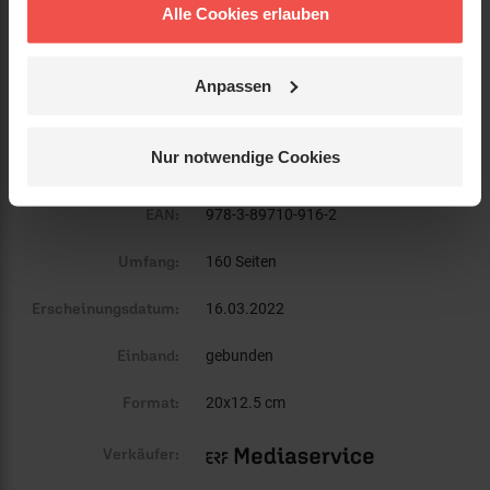
Titel:
Wie das Summen der Bienen
Alle Cookies erlauben
Was die Kirche von Honigbienen
Untertitel:
lernen kann.
Anpassen
Autor:
Beckwermert, Ulrich
Nur notwendige Cookies
Verlag:
Bonifatius
EAN:
978-3-89710-916-2
Umfang:
160 Seiten
Erscheinungsdatum:
16.03.2022
Einband:
gebunden
Format:
20x12.5 cm
Verkäufer: