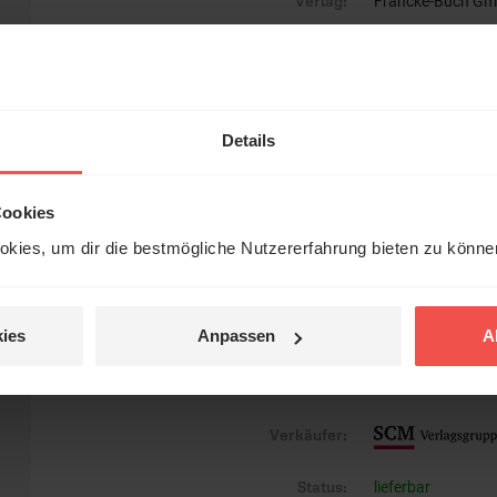
Verlag:
Francke-Buch G
ISBN:
3963622997
EAN:
9783963622991
Details
Gewicht:
213 g
Umfang:
0
Cookies
Erscheinungsdatum:
14. September 2
kies, um dir die bestmögliche Nutzererfahrung bieten zu könn
Einband:
Paperback
Format:
13,5 x 20,5 cm
ies
Anpassen
A
Kurzinfo:
illustriert
Verkäufer:
Status:
lieferbar