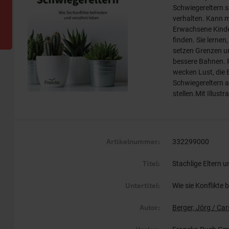
Schwiegereltern si
verhalten. Kann m
Erwachsene Kinder
finden. Sie lernen,
setzen Grenzen u
bessere Bahnen. F
wecken Lust, die 
Schwiegereltern a
stellen.Mit Illust
Artikelnummer:
332299000
Titel:
Stachlige Eltern 
Untertitel:
Wie sie Konflikte 
Autor:
Berger, Jörg / Cars