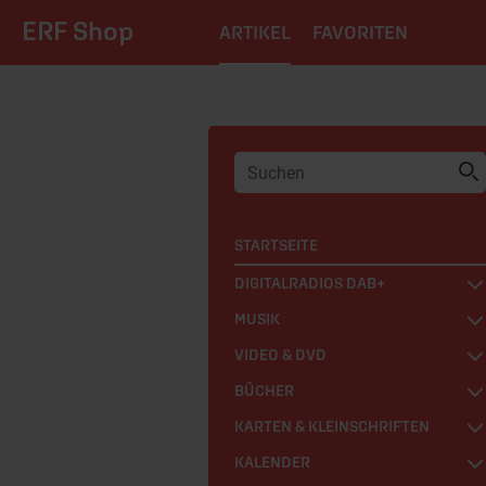
ERF Shop
ARTIKEL
FAVORITEN
STARTSEITE
DIGITALRADIOS DAB+
MUSIK
VIDEO & DVD
BÜCHER
KARTEN & KLEINSCHRIFTEN
KALENDER