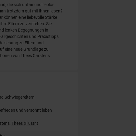
nd, die sich unfair und lieblos
an trotzdem gut mit ihnen leben?
 können eine liebevolle Stärke
 ihre Eltern zu verstehen. Sie
nd lenken Begegnungen in
allgeschichten und Praxistipps
Beziehung zu Eltern und
uf eine neue Grundlage zu
rationen von Thees Carstens
und Schwiegereltern
befrieden und versöhnt leben
tens, Thees (Illustr.)