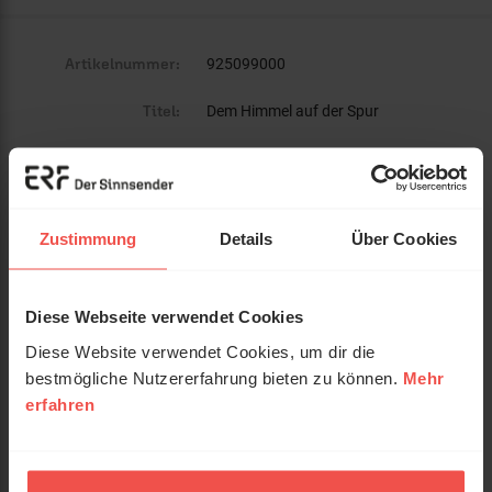
Artikelnummer:
925099000
Titel:
Dem Himmel auf der Spur
Ein Journalist auf der Suche nach
Untertitel:
Indizien für ein Leben nach dem Tod
Autor:
Strobel, Lee
Zustimmung
Details
Über Cookies
Verlag:
Best Entertainment
Diese Webseite verwendet Cookies
EAN:
4051238086645
Diese Website verwendet Cookies, um dir die
Gewicht:
81 g
bestmögliche Nutzererfahrung bieten zu können.
Mehr
erfahren
Umfang:
0
Erscheinungsdatum:
23. Januar 2023