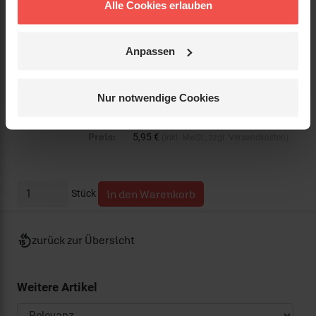
Alle Cookies erlauben
Einband:
DVD
Kurzinfo:
keine Untertitel
Anpassen
Verkäufer:
Nur notwendige Cookies
Status:
lieferbar
Preis:
5,95 €
(inkl. MwSt., zzgl. Versandkosten)
Stück
zurück zur Übersicht
Weitere Artikel