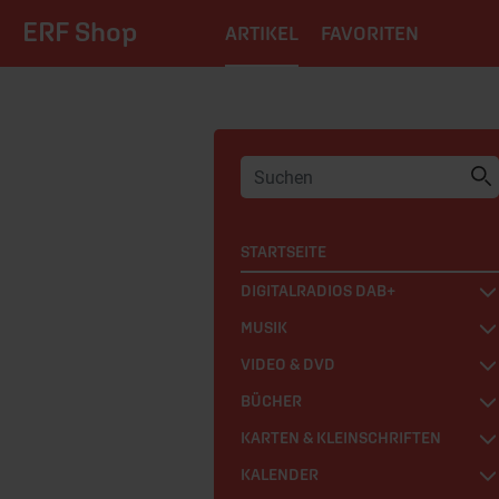
ERF Shop
ARTIKEL
FAVORITEN
STARTSEITE
DIGITALRADIOS DAB+
MUSIK
VIDEO & DVD
BÜCHER
KARTEN & KLEINSCHRIFTEN
KALENDER