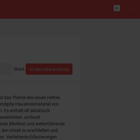
Stück
ist das Thema des neuen Heftes
endipity-Hauskreismaterial von
 Es enthält elf didaktisch
ieneinheiten, umfasst
einen Bibeltext und weiterführende
, den Inhalt zu erschließen und
en. Vertiefende Erläuterungen