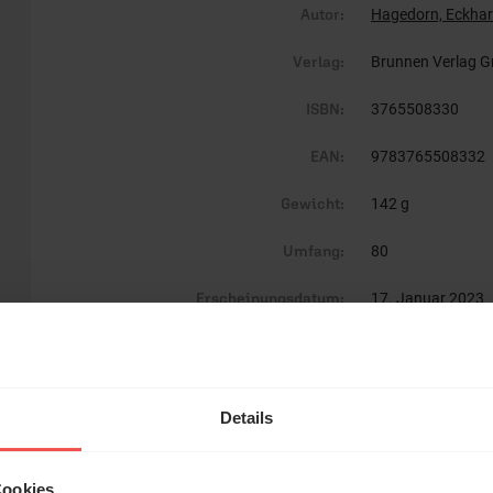
Autor:
Hagedorn, Eckha
Verlag:
Brunnen Verlag 
ISBN:
3765508330
EAN:
9783765508332
Gewicht:
142 g
Umfang:
80
Erscheinungsdatum:
17. Januar 2023
Reihe:
Serendipity - Bibel
Einband:
Geheftet
Details
Format:
16,5 x 23,5 cm
Cookies
Verkäufer: