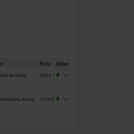
or
Preis
Status
ßner, Burkhard
5,95 €
chtenbaum, Arnold
19,50 €