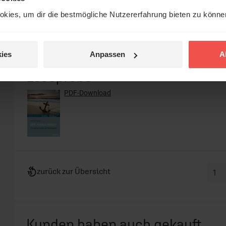
kies, um dir die bestmögliche Nutzererfahrung bieten zu könn
Status:
lieferbar
Preis:
11,00 €
(inkl. MwSt
ies
Anpassen
A
Leseprobe
PDF-Download
zurück zur Übersicht
Kunden haben auch gekauft