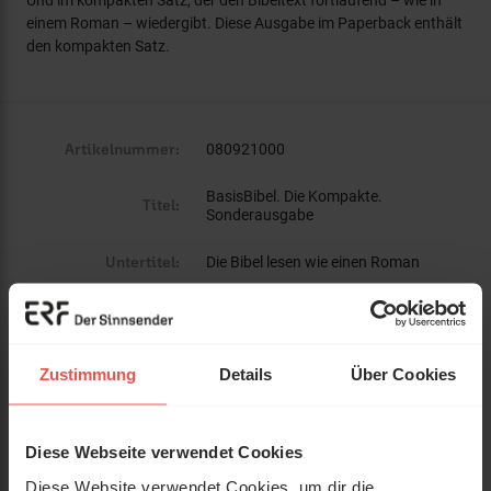
einem Roman – wiedergibt. Diese Ausgabe im Paperback enthält
den kompakten Satz.
Artikelnummer:
080921000
BasisBibel. Die Kompakte.
Titel:
Sonderausgabe
Untertitel:
Die Bibel lesen wie einen Roman
Verlag:
Deutsche Bibelgesellschaft
ISBN:
3438009218
Zustimmung
Details
Über Cookies
EAN:
9783438009210
Gewicht:
885 g
Diese Webseite verwendet Cookies
Diese Website verwendet Cookies, um dir die