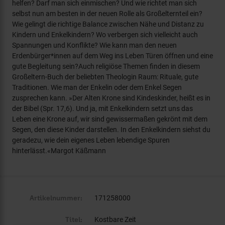
helfen? Darf man sich einmischen? Und wie richtet man sich
selbst nun am besten in der neuen Rolle als Großelternteil ein?
Wie gelingt die richtige Balance zwischen Nähe und Distanz zu
Kindern und Enkelkindern? Wo verbergen sich vielleicht auch
Spannungen und Konflikte? Wie kann man den neuen
Erdenbürger*innen auf dem Weg ins Leben Türen öffnen und eine
gute Begleitung sein?Auch religiöse Themen finden in diesem
Großeltern-Buch der beliebten Theologin Raum: Rituale, gute
Traditionen. Wie man der Enkelin oder dem Enkel Segen
zusprechen kann. »Der Alten Krone sind Kindeskinder, heißt es in
der Bibel (Spr. 17,6). Und ja, mit Enkelkindern setzt uns das
Leben eine Krone auf, wir sind gewissermaßen gekrönt mit dem
Segen, den diese Kinder darstellen. In den Enkelkindern siehst du
geradezu, wie dein eigenes Leben lebendige Spuren
hinterlässt.«Margot Käßmann
Artikelnummer:
171258000
Titel:
Kostbare Zeit