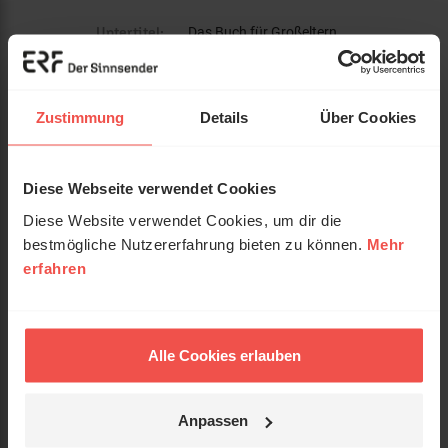
Untertitel:
Das Buch für Großeltern
Autor:
Käßmann, Margot
Zustimmung
Details
Über Cookies
Verlag:
Bene Verlag
ISBN:
396340258X
Diese Webseite verwendet Cookies
EAN:
9783963402586
Diese Website verwendet Cookies, um dir die
bestmögliche Nutzererfahrung bieten zu können.
Mehr
Gewicht:
310 g
erfahren
Umfang:
192
Erscheinungsdatum:
28. August 2023
Alle Cookies erlauben
Einband:
Gebunden
Format:
12,5 x 20,5 cm
Anpassen