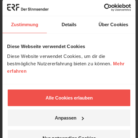
Praktiker in Seelsorge, psychologischer Beratung,
Coaching und Seelsorgeausbildung. Er hat die
Achtsamkeitsbasierte Kognitive Seelsorge und
Therapie (AKST) entwickelt und betätigt sich als
Zustimmung
Details
Über Cookies
Wissenschaftlicher Mitarbeiter am internationalen
Forschungsinstitut für Spiritualität und Gesundheit
(FISG) .
Diese Webseite verwendet Cookies
Diese Website verwendet Cookies, um dir die
bestmögliche Nutzererfahrung bieten zu können.
Mehr
erfahren
Artikelnummer:
X135498
Titel:
Einsamkeit und Vereinsamung
Alle Cookies erlauben
Ein interdisziplinärer Überblick mit
Untertitel:
Impulsen für Praxis und Politik
Anpassen
Autor:
Hans-Arved Willberg
Verlag:
Springer Verlag
Nur notwendige Cookies