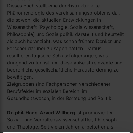
Dieses Buch stellt eine durchstrukturierte
Phänomenologie des Vereinsamungsproblems dar,
die sowohl die aktuellen Entwicklungen in
Wissenschaft (Psychologie, Sozialwissenschaft,
Philosophie) und Sozialpolitik darstellt und beurteilt
als auch heranzieht, was schon frühere Denker und
Forscher darüber zu sagen hatten. Daraus
resultieren logische Schlussfolgerungen, was
dringend zu tun ist, um diese äußerst relevante und
bedrohliche gesellschaftliche Herausforderung zu
bewältigen.
Zielgruppen sind Fachpersonen verschiedener
Berufsfelder im sozialen Bereich, im
Gesundheitswesen, in der Beratung und Politik.
Dr. phil. Hans-Arved Willberg
ist promovierter
Sozial- und Verhaltenswissenschaftler, Philosoph
und Theologe. Seit vielen Jahren arbeitet er als