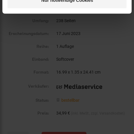
EAN:
978-3662671610
Umfang:
238 Seiten
Erscheinungsdatum:
17 Juni 2023
Reihe:
1 Auflage
Einband:
Softcover
Format:
16.99 x 1.35 x 24.41 cm
Verkäufer:
Status:
bestellbar
Preis:
34,99 €
(inkl. MwSt., zzgl. Versandkosten)