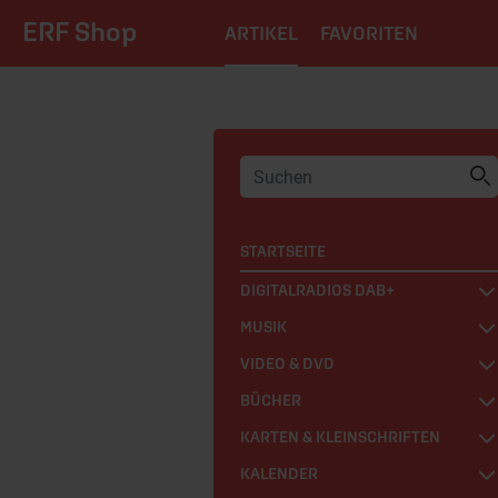
ERF Shop
ARTIKEL
FAVORITEN
STARTSEITE
DIGITALRADIOS DAB+
MUSIK
VIDEO & DVD
BÜCHER
KARTEN & KLEINSCHRIFTEN
KALENDER