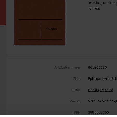
im Alltag und Frag
führen.
Artikelnummer:
865206600
Titel:
Epheser - Arbeitsh
Autor:
Coekin, Richard
Verlag:
Verbum Medien 
ISBN:
3986650660