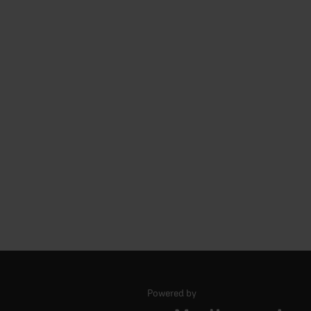
Powered by
Logo - ERF Mediaservice