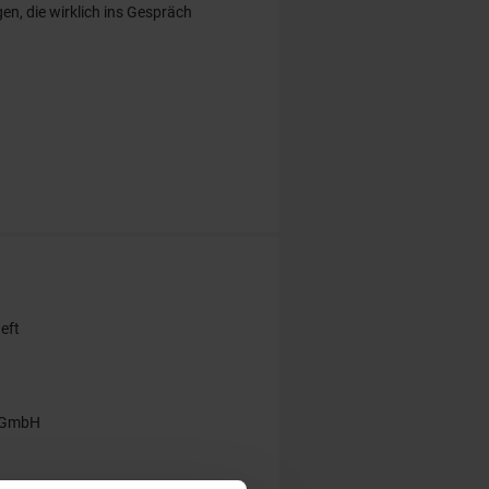
en, die wirklich ins Gespräch
eft
gGmbH