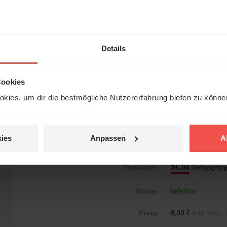
EAN:
9783986650667
Gewicht:
107 g
Details
Umfang:
72
Erscheinungsdatum:
23. Oktober 2023
Cookies
kies, um dir die bestmögliche Nutzererfahrung bieten zu könn
Reihe:
Die Bibel erklärt
Einband:
Paperback
ies
Anpassen
A
Format:
13 x 21 cm
Verkäufer:
Status:
lieferbar
Preis:
8,90 €
(inkl. MwSt.,