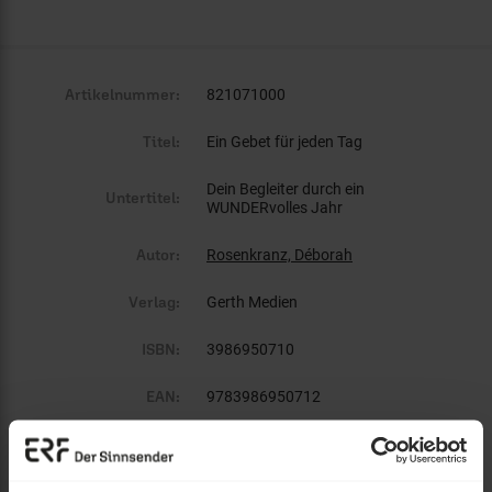
Artikelnummer:
821071000
Titel:
Ein Gebet für jeden Tag
Dein Begleiter durch ein
Untertitel:
WUNDERvolles Jahr
Autor:
Rosenkranz, Déborah
Verlag:
Gerth Medien
ISBN:
3986950710
EAN:
9783986950712
Gewicht:
730 g
Umfang:
384