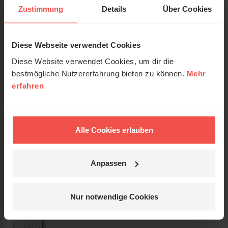
Zustimmung
Details
Über Cookies
Erscheinungsdatum:
31. Juli 2024
Einband:
Gebunden
Diese Webseite verwendet Cookies
Diese Website verwendet Cookies, um dir die
Format:
13,5 x 21,5 cm
bestmögliche Nutzererfahrung bieten zu können.
Mehr
erfahren
2-farbige Innengestaltung, mit
Kurzinfo:
Leseband und Goldfolienprägung
Verkäufer:
Alle Cookies erlauben
Status:
lieferbar
Anpassen
Preis:
23,00 €
(inkl. MwSt., zzgl. Versandkosten)
Leseprobe
Nur notwendige Cookies
PDF-Download