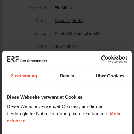
Untertitel:
Ein Bibelkurs
Autor:
Rasnake, Eddie
Verlag:
Rigatio Stiftung gGmbH
ISBN:
3957900913
EAN:
9783957900913
Gewicht:
451 g
Zustimmung
Details
Über Cookies
Umfang:
192
Diese Webseite verwendet Cookies
Erscheinungsdatum:
27. Juni 2024
Diese Website verwendet Cookies, um dir die
Einband:
Paperback
bestmögliche Nutzererfahrung bieten zu können.
Mehr
erfahren
Format:
20 x 27 cm