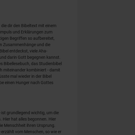
, die dir den Bibeltext mit einem
impuls und Erklärungen zum
igen Begriffen so aufbereitet,
ßen Zusammenhänge und die
ibel entdeckst, viele Aha-
und darin Gott begegnen kannst.
es Bibellesebuch, das Studienbibel
 miteinander kombiniert - damit
sste mal wieder in der Bibel
abe einen Hunger nach Gottes
ist grundlegend wichtig, um die
. Hier hat alles begonnen. Hier
die Menschheit ihren Ursprung.
 erzählt vom Menschen, so wie er