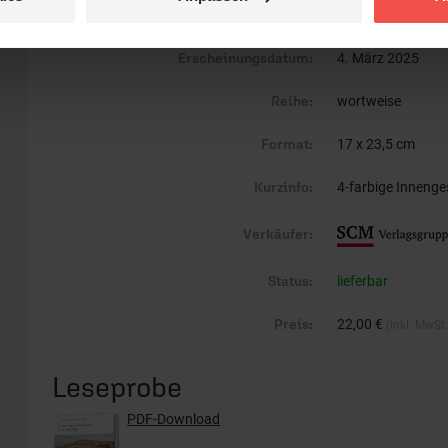
Umfang:
224
Erscheinungsdatum:
4. März 2025
Reihe:
wortweise
Format:
17 x 23,5 cm
Kurzinfo:
4-farbige Innenge
Verkäufer:
Status:
lieferbar
Preis:
22,00 €
(inkl. MwSt
Leseprobe
PDF-Download