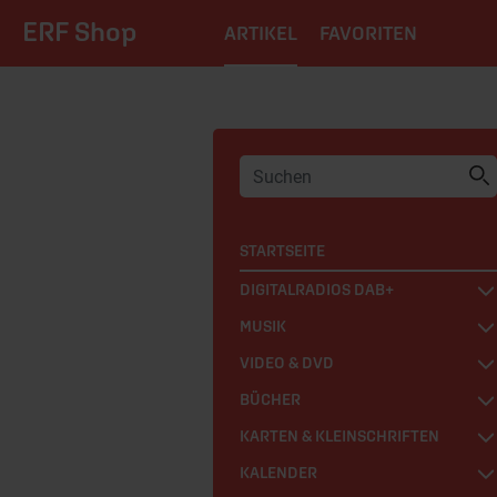
ERF Shop
ARTIKEL
FAVORITEN
STARTSEITE
DIGITALRADIOS DAB+
MUSIK
VIDEO & DVD
BÜCHER
KARTEN & KLEINSCHRIFTEN
KALENDER