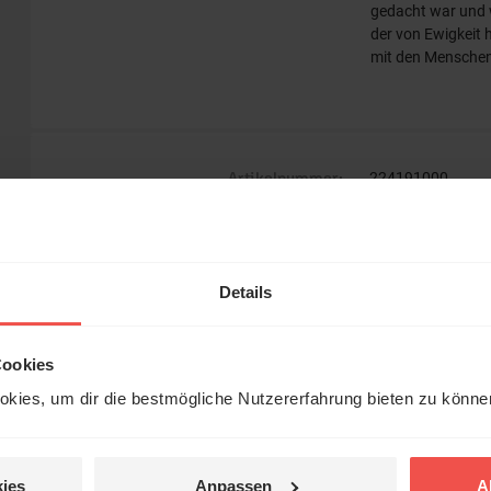
gedacht war und wi
der von Ewigkeit 
mit den Menschen
Artikelnummer:
224191000
Titel:
Das Bibellesebuch
Autor:
Tacke, Tabea / Se
Details
Verlag:
R.Brockhaus
Cookies
ISBN:
341724191X
kies, um dir die bestmögliche Nutzererfahrung bieten zu könn
EAN:
9783417241914
Gewicht:
561 g
ies
Anpassen
A