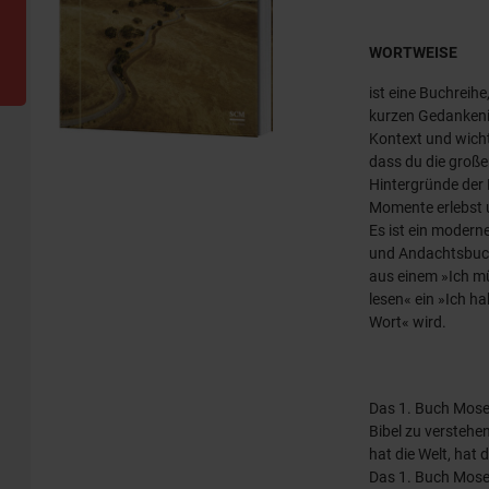
WORTWEISE
ist eine Buchreihe
kurzen Gedanken
Kontext und wicht
dass du die gro
Hintergründe der B
Momente erlebst 
Es ist ein modern
und Andachtsbuch
aus einem »Ich mü
lesen« ein »Ich h
Wort« wird.
Das 1. Buch Mose 
Bibel zu verstehen
hat die Welt, hat 
Das 1. Buch Mose