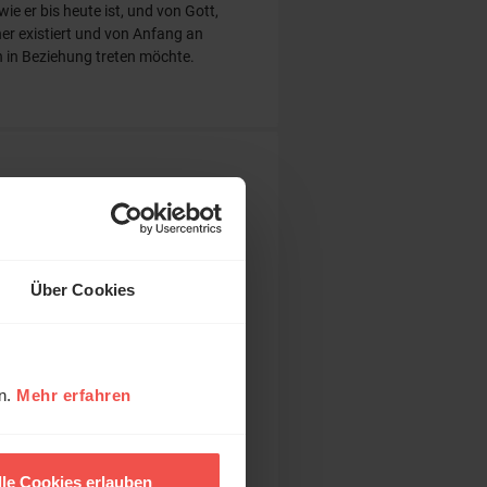
e er bis heute ist, und von Gott,
her existiert und von Anfang an
 in Beziehung treten möchte.
 zu 1. Mose
eger, Miriam
Über Cookies
en.
Mehr erfahren
lle Cookies erlauben