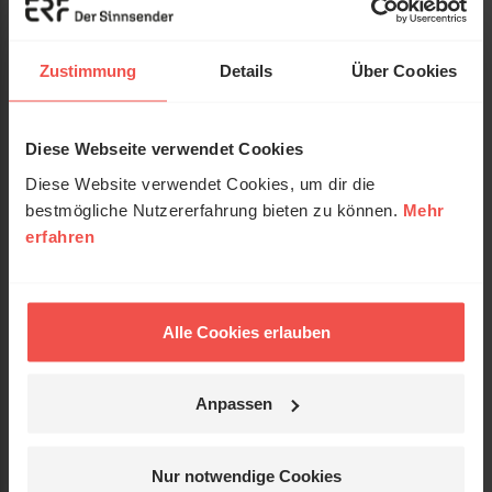
Verlag:
Brunnen Verlag GmbH
Zustimmung
Details
Über Cookies
ISBN:
3765508373
EAN:
9783765508370
Diese Webseite verwendet Cookies
Gewicht:
146 g
Diese Website verwendet Cookies, um dir die
bestmögliche Nutzererfahrung bieten zu können.
Mehr
Umfang:
80
erfahren
Erscheinungsdatum:
10. Februar 2025
Reihe:
Serendipity - Bibel
Alle Cookies erlauben
Einband:
Geheftet
Anpassen
Format:
16,5 x 23,5 cm
Verkäufer:
Nur notwendige Cookies