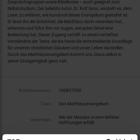
Gesprächsgruppen sowie Bibelkreise – auch geeignet zum
Selbststudium. Der beliebte Autor, Dr. Rolf Sons, versteht es, dem
Leser zu erklären, wie kunstvoll dieses Evangelium gestaltet ist.
Er lässt ihn die Schönheit, die Matthäus darin verwoben hat,
erkennen und führt ihm vor Augen, wie jedes Detail eine
Bedeutung hat. Dieser Zugang verhilft zu einem vertieften
Verständnis der Texte, die bis heute die entscheidende Grundlage
für unseren christlichen Glauben und unser Leben darstellen.
Durch das Matthäusevangelium kommt uns Jesus selbst in
seiner Einzigartigkeit ganz nah.
Artikelnummer:
190837000
Titel:
Das Matthäusevangelium
Wie der Messias unsere tiefsten
Untertitel:
Hoffnungen erfüllt
Autor:
Sons, Rolf