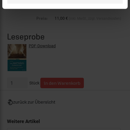
Status:
lieferbar
Preis:
11,00 €
(inkl. MwSt., zzgl. Versandkosten)
Leseprobe
PDF-Download
Stück
zurück zur Übersicht
Weitere Artikel