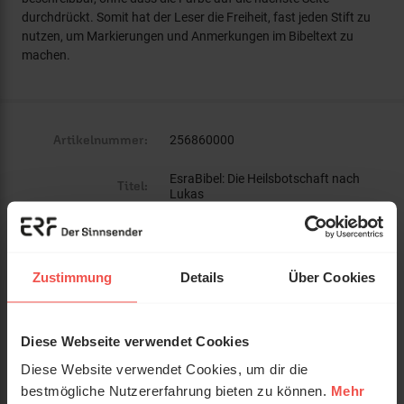
durchdrückt. Somit hat der Leser die Freiheit, fast jeden Stift zu
nutzen, um Markierungen und Anmerkungen im Bibeltext zu
machen.
Artikelnummer:
256860000
EsraBibel: Die Heilsbotschaft nach
Titel:
Lukas
Autor:
Peters, Benedikt
CLV - Christliche Literatur-Verbreitung
Zustimmung
Details
Über Cookies
Verlag:
e.V.
ISBN:
3866998600
Diese Webseite verwendet Cookies
EAN:
9783866998605
Diese Website verwendet Cookies, um dir die
bestmögliche Nutzererfahrung bieten zu können.
Mehr
Gewicht:
305 g