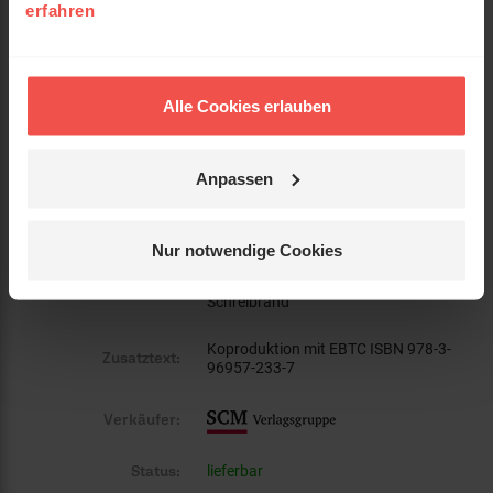
erfahren
Umfang:
208
Erscheinungsdatum:
31. März 2025
Alle Cookies erlauben
Reihe:
EsraBibel Logbuch
Anpassen
Einband:
Paperback
Format:
16,5 x 21 cm
Nur notwendige Cookies
zweifarbig, mit ca. 7cm breiten
Kurzinfo:
Schreibrand
Koproduktion mit EBTC ISBN 978-3-
Zusatztext:
96957-233-7
Verkäufer:
Status:
lieferbar