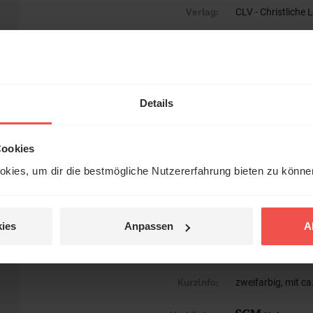
Verlag:
CLV - Christliche 
ISBN:
3866998627
EAN:
9783866998629
Gewicht:
250 g
Details
Umfang:
168
Cookies
Erscheinungsdatum:
7. Mai 2025
kies, um dir die bestmögliche Nutzererfahrung bieten zu könn
Reihe:
EsraBibel Logbuc
Einband:
Paperback
ies
Anpassen
A
Format:
16,5 x 21 cm
Kurzinfo:
zweifarbig, mit c