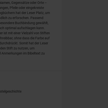
Namen, Gegensätze oder Orte –
ngen, Pfeile oder eingekreiste
ogbüchern hat der Leser Platz, um
ndlich zu erforschen. Passend
besondere Buchbindung gewählt,
ch optimal aufschlagen kann.
r ist mit einer Vielzahl von Stiften
reibbar, ohne dass die Farbe auf
 durchdrückt. Somit hat der Leser
jeden Stift zu nutzen, um
 Anmerkungen im Bibeltext zu
ostelgeschichte