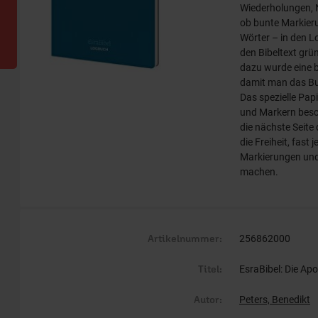
Wiederholungen, 
ob bunte Markieru
Wörter – in den L
den Bibeltext grü
dazu wurde eine 
damit man das Bu
Das spezielle Papie
und Markern besch
die nächste Seite
die Freiheit, fast 
Markierungen und
machen.
Artikelnummer:
256862000
Titel:
EsraBibel: Die Ap
Autor:
Peters, Benedikt