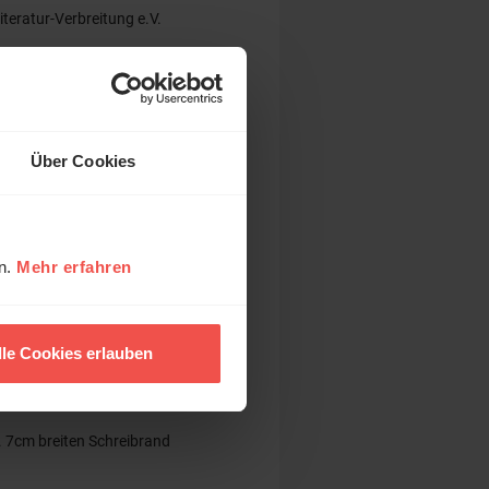
Literatur-Verbreitung e.V.
Über Cookies
en.
Mehr erfahren
h
lle Cookies erlauben
a. 7cm breiten Schreibrand