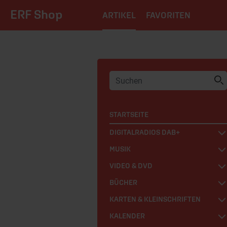
ERF Shop
ARTIKEL
FAVORITEN
STARTSEITE
DIGITALRADIOS DAB+
MUSIK
VIDEO & DVD
BÜCHER
KARTEN & KLEINSCHRIFTEN
KALENDER