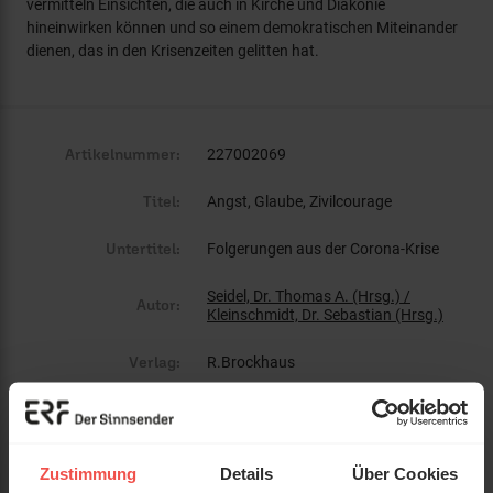
vermitteln Einsichten, die auch in Kirche und Diakonie
hineinwirken können und so einem demokratischen Miteinander
dienen, das in den Krisenzeiten gelitten hat.
Artikelnummer:
227002069
Titel:
Angst, Glaube, Zivilcourage
Untertitel:
Folgerungen aus der Corona-Krise
Seidel, Dr. Thomas A. (Hrsg.) /
Autor:
Kleinschmidt, Dr. Sebastian (Hrsg.)
Verlag:
R.Brockhaus
ISBN:
3417020697
EAN:
9783417020694
Zustimmung
Details
Über Cookies