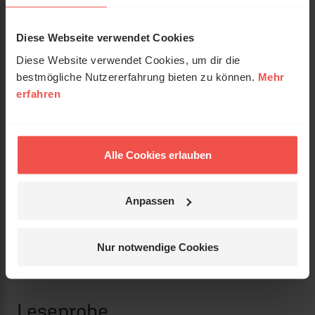
Gewicht:
444 g
Diese Webseite verwendet Cookies
Umfang:
288
Diese Website verwendet Cookies, um dir die
Erscheinungsdatum:
20. Mai 2025
bestmögliche Nutzererfahrung bieten zu können.
Mehr
erfahren
Einband:
Gebunden
Format:
13,5 x 21,5 cm
Alle Cookies erlauben
Mit Schutzumschlag und
Kurzinfo:
Lesebändchen
Anpassen
Verkäufer:
Status:
lieferbar
Nur notwendige Cookies
Preis:
25,00 €
(inkl. MwSt., zzgl. Versandkosten)
Leseprobe