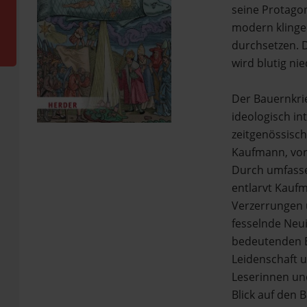
seine Protagon
modern klinge
durchsetzen. 
wird blutig ni
Der Bauernkri
ideologisch in
zeitgenössisc
Kaufmann, vor 
Durch umfasse
entlarvt Kauf
Verzerrungen 
fesselnde Neui
bedeutenden E
Leidenschaft u
Leserinnen und
Blick auf den 