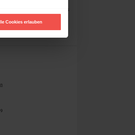
heol. h.c. Dr. phil. h.c. Thomas
. 1962, Inhaber des Lehrstuhls
chichte an der Universität
lle Cookies erlauben
 erhielt er den Leibniz-Preis.
nn
-9