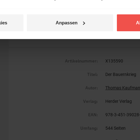
Prof. Dr. Dr. t
Kaufmann, geb
für Kirchenges
ies
Anpassen
A
Göttingen. 2020
Artikelnummer:
X135590
Titel:
Der Bauernkrieg
Autor:
Thomas Kaufma
Verlag:
Herder Verlag
EAN:
978-3-451-39028
Umfang:
544 Seiten