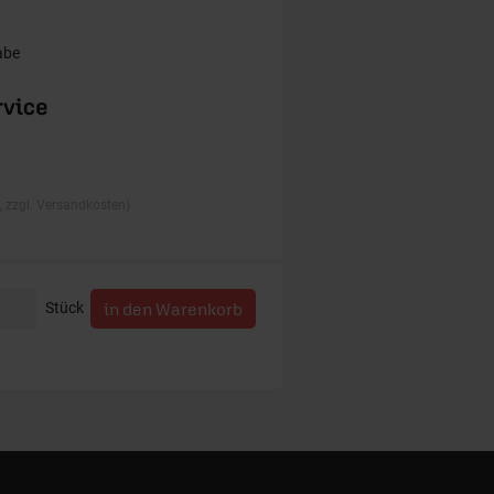
abe
., zzgl. Versandkosten)
Stück