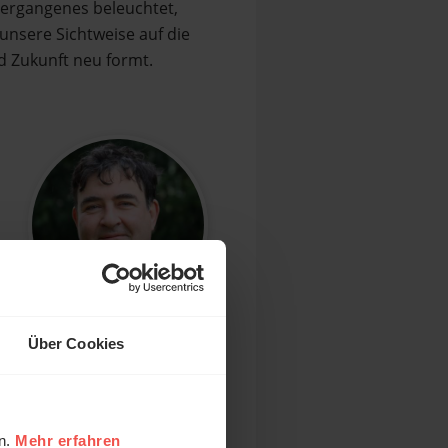
Vergangenes beleuchtet,
unsere Sichtweise auf die
 Zukunft neu formt.
Thomas Kaufmann
Über Cookies
Theologe,
Kirchenhistoriker
en.
Mehr erfahren