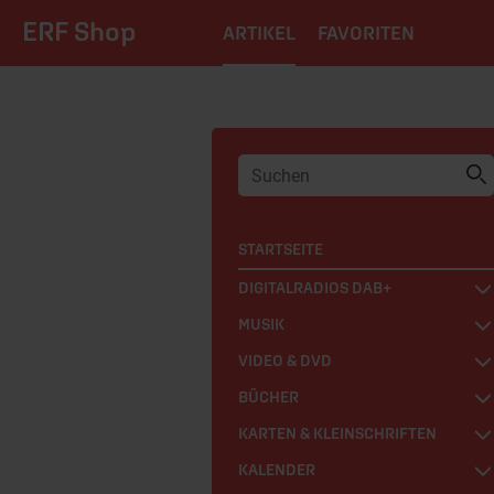
ERF Shop
ARTIKEL
FAVORITEN
STARTSEITE
DIGITALRADIOS DAB+
MUSIK
VIDEO & DVD
BÜCHER
KARTEN & KLEINSCHRIFTEN
KALENDER