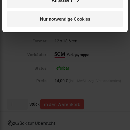
Umfang:
288
Erscheinungsdatum:
10. Juni 2025
Nur notwendige Cookies
Einband:
Taschenbuch
Format:
12 x 18,6 cm
Verkäufer:
Status:
lieferbar
Preis:
14,00 €
(inkl. MwSt., zzgl. Versandkosten)
Stück
zurück zur Übersicht