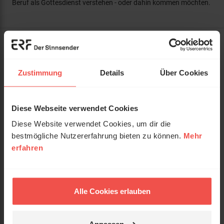
Beruf als Gottesdienst verstehen - oder dahin kommen möchten.
Artikelnummer:
193371000
Titel:
Berufung
Zustimmung
Details
Über Cookies
Untertitel:
Eine neue Sicht für unsere Arbeit
Diese Webseite verwendet Cookies
Keller, Timothy / Leary Alsdorf,
Autor:
Katherine
Diese Website verwendet Cookies, um dir die
bestmögliche Nutzererfahrung bieten zu können.
Mehr
Verlag:
Brunnen Verlag GmbH
erfahren
ISBN:
3765533718
EAN:
9783765533716
Alle Cookies erlauben
Gewicht:
240 g
Anpassen