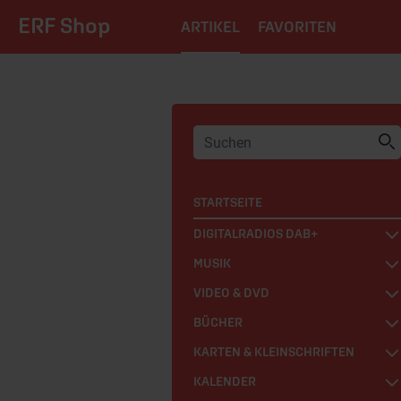
ERF Shop
ARTIKEL
FAVORITEN
STARTSEITE
DIGITALRADIOS DAB+
MUSIK
VIDEO & DVD
BÜCHER
KARTEN & KLEINSCHRIFTEN
KALENDER