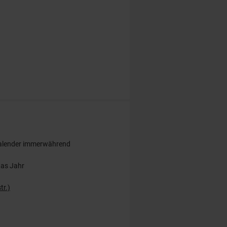
alender immerwährend
das Jahr
tr.)