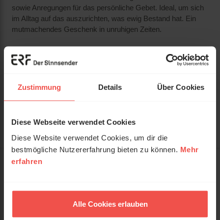
sowie Anregungen für das persönliche Gebet. Ideal, um sich
im Alltag auf das auszurichten, was ewig Bestand hat. Ein
mutmachendes Geschenk in unruhigen Zeiten.
Einige Bibel-Texte:
Römer 5,5 – Hoffnung
1. Joh. 3,1 – Wir sind Gottes Kinder
Zef. 3,17 – Gott jubelt über dich
Zustimmung
Details
Über Cookies
Jer. 31,3 – Gott liebt dich mit ewiger Liebe
Joh. 14,18-21 – Wir sind keine Waisenkinder
4. Mose 6,24-26 – Der väterliche Segen
Diese Webseite verwendet Cookies
Diese Website verwendet Cookies, um dir die
bestmögliche Nutzererfahrung bieten zu können.
Mehr
erfahren
Artikelnummer:
X135619
Ich bin der Gott, der dich liebt -
Titel:
Hörbuch
Alle Cookies erlauben