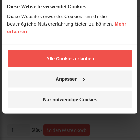
Diese Webseite verwendet Cookies
Diese Website verwendet Cookies, um dir die
bestmögliche Nutzererfahrung bieten zu können.
Mehr
Artikelnummer:
X135654
erfahren
CD Gospel with Passion 2 - Timo
Titel:
Böcking & Friends
Alle Cookies erlauben
Autor:
Timo Böcking
Verkäufer:
Anpassen
Status:
bestellbar
Nur notwendige Cookies
Preis:
17,95 €
(inkl. MwSt., zzgl. Versandkosten)
Stück