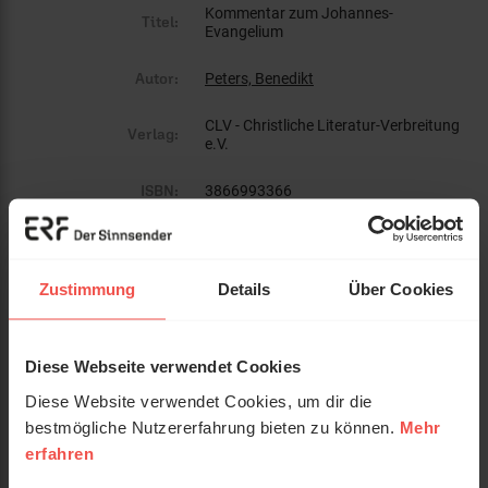
Kommentar zum Johannes-
Titel:
Evangelium
Autor:
Peters, Benedikt
CLV - Christliche Literatur-Verbreitung
Verlag:
e.V.
ISBN:
3866993366
EAN:
9783866993365
Gewicht:
984 g
Zustimmung
Details
Über Cookies
Umfang:
800
Diese Webseite verwendet Cookies
Erscheinungsdatum:
25. November 2015
Diese Website verwendet Cookies, um dir die
Einband:
Gebunden
bestmögliche Nutzererfahrung bieten zu können.
Mehr
erfahren
Format:
13,5 x 20,5 cm