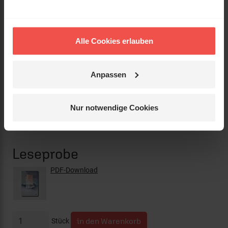
Einband:
Paperback
Format:
13,5 x 20,5 cm
Alle Cookies erlauben
Zusatztext:
Vorwort von Martin Spreer
Anpassen
Verkäufer:
Status:
lieferbar
Nur notwendige Cookies
Preis:
15,95 €
(inkl. MwSt., zzgl. Versandkosten)
Leseprobe
PDF-Download
Stück