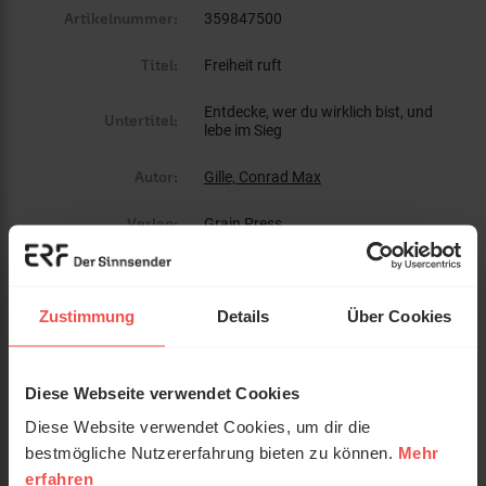
Artikelnummer:
359847500
Titel:
Freiheit ruft
Entdecke, wer du wirklich bist, und
Untertitel:
lebe im Sieg
Autor:
Gille, Conrad Max
Verlag:
Grain Press
ISBN:
3944794753
Zustimmung
Details
Über Cookies
EAN:
9783944794754
Gewicht:
330 g
Diese Webseite verwendet Cookies
Umfang:
272
Diese Website verwendet Cookies, um dir die
bestmögliche Nutzererfahrung bieten zu können.
Mehr
Erscheinungsdatum:
16. März 2017
erfahren