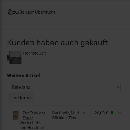
Es geht aufwärts
Ich bring euch nach Hause
zurück zur Übersicht
Kunden haben auch gekauft
Höchste Zeit
Weitere Artikel
Zur Feier des
Buchholz, Martin /
20,00 €
Tages
Böcking, Timo
Wortschätze
und Herztöne