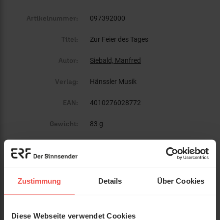
Artikelnummer:
097392000
Titel:
Zur Feier des Tages
Autor:
Siebald, Manfred
Verlag:
Hänssler Musik
EAN:
4010276028772
Gewicht:
83 g
Umfang:
16
Erscheinungsdatum:
10. Oktober 2017
Zustimmung
Details
Über Cookies
Einband:
CD
Verkäufer:
Diese Webseite verwendet Cookies