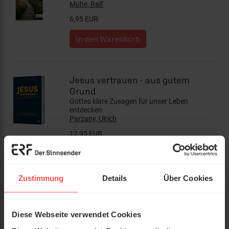
Mühe, Ralf
6,95 EUR
Jesus vertrauen - aus gutem
Grund
Gottes klare Zusagen für unser Leben
entdecken
Parzany, Ulrich
12,95 EUR
Zustimmung
Details
Über Cookies
NeÜ Bibel.heute - Verteilbibel
8,90 EUR
Diese Webseite verwendet Cookies