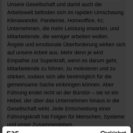
Unsere Gesellschaft und damit auch die
Arbeitswelt befinden sich im rapiden Umschwung.
Klimawandel, Pandemie, Homeoffice, KI;
Unternehmen, die mehr Leistung erwarten, und
Mitarbeitende, die weniger arbeiten wollen.
Ängste und emotionale Überforderung wirken sich
auf unsere Arbeit aus. Mehr denn je wird
Empathie zur Superkraft, wenn es darum geht,
Mitarbeitende zu führen, zu motivieren und zu
stärken, sodass sich alle bestmöglich für die
gemeinsame Sache einbringen können. Aber
Führung endet nicht an der Bürotür – sie ist ein
Hebel, der über das Unternehmen hinaus in die
Gesellschaft wirkt. Jede Entscheidung einer
Führungskraft hat Folgen für Menschen, Systeme
und unser Zusammenleben.