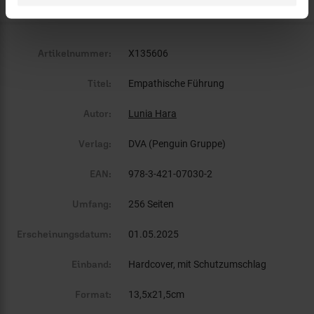
Artikelnummer:
X135606
Titel:
Empathische Führung
Autor:
Lunia Hara
Verlag:
DVA (Penguin Gruppe)
EAN:
978-3-421-07030-2
Umfang:
256 Seiten
Erscheinungsdatum:
01.05.2025
Einband:
Hardcover, mit Schutzumschlag
Format:
13,5x21,5cm