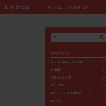
ERF Shop
ARTIKEL
FAVORITEN
STARTSEITE
DIGITALRADIOS DAB+
MUSIK
VIDEO & DVD
BÜCHER
KARTEN & KLEINSCHRIFTEN
KALENDER