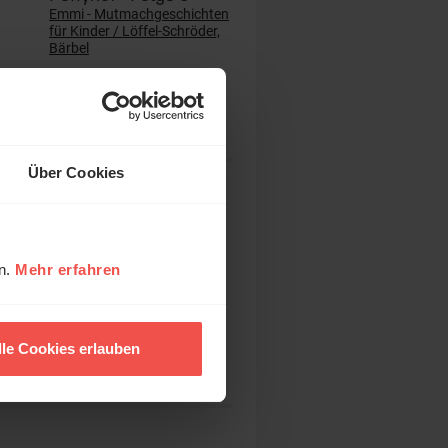
Emmi - Mutmachgeschichten
für Kinder / Löffel-Schröder,
Bärbel
12,95 EUR
Über Cookies
Heavenly Mental –
Über Gott und die
Psyche
Ein Praxisbuch gegen Angst
en.
Mehr erfahren
Erbach, Sandra / Faludi,
Katrin
20,00 EUR
lle Cookies erlauben