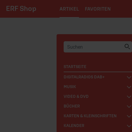
ERF Shop
ARTIKEL
FAVORITEN
STARTSEITE
DIGITALRADIOS DAB+
MUSIK
VIDEO & DVD
BÜCHER
KARTEN & KLEINSCHRIFTEN
KALENDER