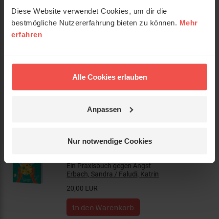
Diese Website verwendet Cookies, um dir die
bestmögliche Nutzererfahrung bieten zu können.
Mehr
erfahren
Sei es dir wert
Wie du dir selbst in allen Herausforderungen
des Lebens treu bleiben kannst.
Rosenkranz, Déborah
Alle Cookies erlauben
18,00 EUR
Anpassen
Nur notwendige Cookies
Heavenly Mental – Über Gott und
die Psyche
Ein Praxisbuch gegen Angst
Erbach, Sandra / Faludi, Katrin
20,00 EUR