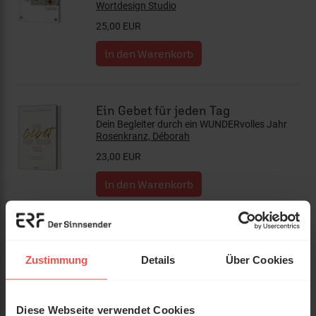
Wortdesign Studio
25,00 EUR
Ein Gebet für jeden Tag
Dein Begleiter durch ein WUNDERvolles Jahr
Rosenkranz, Déborah
23,00 EUR
Körpergold
Wie du deinem Gewicht das Gewicht nimmst
Zustimmung
Details
Über Cookies
und deinem Leben mehr Leben gibst.
Rosenkranz, Déborah
20,00 EUR
Diese Webseite verwendet Cookies