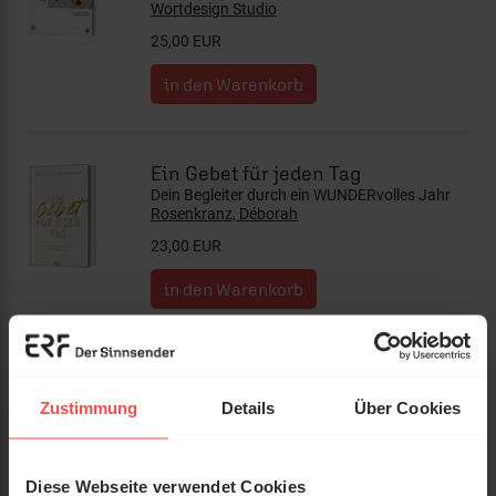
Wortdesign Studio
25,00 EUR
Ein Gebet für jeden Tag
Dein Begleiter durch ein WUNDERvolles Jahr
Rosenkranz, Déborah
23,00 EUR
Körpergold
Wie du deinem Gewicht das Gewicht nimmst
Zustimmung
Details
Über Cookies
und deinem Leben mehr Leben gibst.
Rosenkranz, Déborah
20,00 EUR
Diese Webseite verwendet Cookies