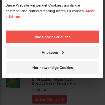
Diese Website verwendet Cookies, um dir die
bestmögliche Nutzererfahrung bieten zu können.
Mehr
erfahren
Sei es dir wert
Wie du dir selbst in allen Herausforderungen
des Lebens treu bleiben kannst.
Rosenkranz, Déborah
Alle Cookies erlauben
18,00 EUR
Anpassen
Nur notwendige Cookies
Heavenly Mental – Über Gott und
die Psyche
Ein Praxisbuch gegen Angst
Erbach, Sandra / Faludi, Katrin
20,00 EUR