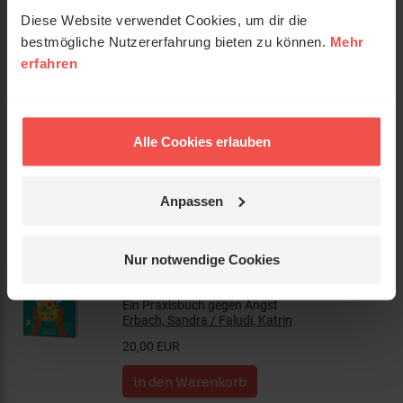
Diese Website verwendet Cookies, um dir die
bestmögliche Nutzererfahrung bieten zu können.
Mehr
erfahren
Sei es dir wert
Wie du dir selbst in allen Herausforderungen
des Lebens treu bleiben kannst.
Rosenkranz, Déborah
Alle Cookies erlauben
18,00 EUR
Anpassen
Nur notwendige Cookies
Heavenly Mental – Über Gott und
die Psyche
Ein Praxisbuch gegen Angst
Erbach, Sandra / Faludi, Katrin
20,00 EUR