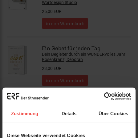
Wortdesign Studio
25,00 EUR
Ein Gebet für jeden Tag
Dein Begleiter durch ein WUNDERvolles Jahr
Rosenkranz, Déborah
23,00 EUR
Körpergold
Wie du deinem Gewicht das Gewicht nimmst
Zustimmung
Details
Über Cookies
und deinem Leben mehr Leben gibst.
Rosenkranz, Déborah
20,00 EUR
Diese Webseite verwendet Cookies