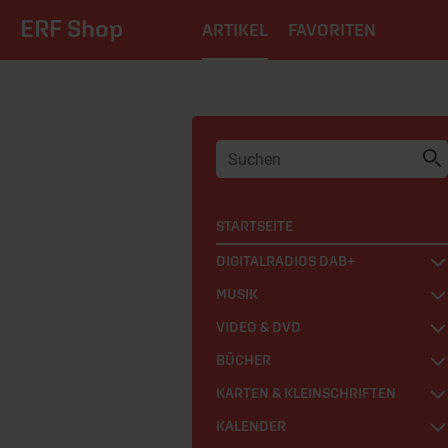
ERF Shop
ARTIKEL
FAVORITEN
STARTSEITE
DIGITALRADIOS DAB+
MUSIK
VIDEO & DVD
BÜCHER
KARTEN & KLEINSCHRIFTEN
KALENDER