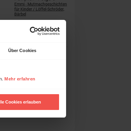
Emmi - Mutmachgeschichten
für Kinder / Löffel-Schröder,
Bärbel
12,95 EUR
Über Cookies
Heavenly Mental –
Über Gott und die
Psyche
Ein Praxisbuch gegen Angst
en.
Mehr erfahren
Erbach, Sandra / Faludi,
Katrin
20,00 EUR
lle Cookies erlauben