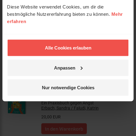
Diese Website verwendet Cookies, um dir die
bestmögliche Nutzererfahrung bieten zu können.
Mehr
erfahren
Sei es dir wert
Wie du dir selbst in allen Herausforderungen
des Lebens treu bleiben kannst.
Rosenkranz, Déborah
Alle Cookies erlauben
18,00 EUR
Anpassen
Nur notwendige Cookies
Heavenly Mental – Über Gott und
die Psyche
Ein Praxisbuch gegen Angst
Erbach, Sandra / Faludi, Katrin
20,00 EUR