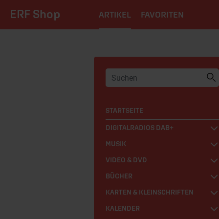
ERF Shop
ARTIKEL
FAVORITEN
STARTSEITE
DIGITALRADIOS DAB+
MUSIK
VIDEO & DVD
BÜCHER
KARTEN & KLEINSCHRIFTEN
KALENDER