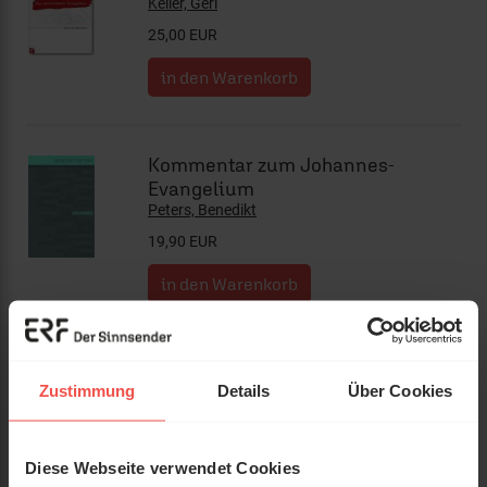
Keller, Geri
25,00 EUR
Kommentar zum Johannes-
Evangelium
Peters, Benedikt
19,90 EUR
Ein Gebet für jeden Tag
Zustimmung
Details
Über Cookies
Dein Begleiter durch ein WUNDERvolles Jahr
Rosenkranz, Déborah
23,00 EUR
Diese Webseite verwendet Cookies