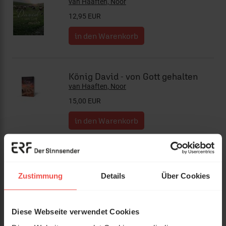
van Haaften, Noor
12,95 EUR
König David - von Gott gehalten
van Haaften, Noor
15,00 EUR
Ein Gebet für jeden Tag
Dein Begleiter durch ein WUNDERvolles Jahr
Zustimmung
Details
Über Cookies
Rosenkranz, Déborah
23,00 EUR
Diese Webseite verwendet Cookies