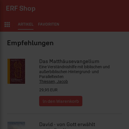
ERF Shop
ARTIKEL
FAVORITEN
ERF Shop
Das Matthäusevangelium
Eine Verständnishilfe mit biblischen und
außerbiblischen Hintergrund- und
Paralleltexten
Thiessen, Jacob
29,95 EUR
David - von Gott erwählt