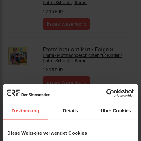
Löffel-Schröder, Bärbel
12,95 EUR
Emmi braucht Mut - Folge 3
Emmi - Mutmachgeschichten für Kinder /
Löffel-Schröder, Bärbel
12,95 EUR
Alle meine Freunde
Zustimmung
Details
Über Cookies
Emmi - Mutmachgeschichten für Kinder / van
Bonn, Betty (Illustr.)
12,95 EUR
Diese Webseite verwendet Cookies