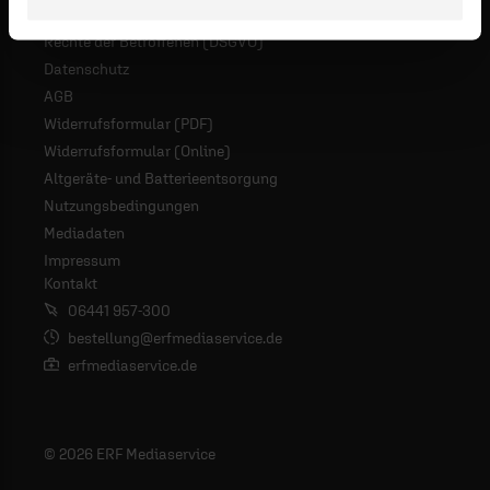
Rechte der Betroffenen (DSGVO)
Datenschutz
AGB
Widerrufsformular (PDF)
Widerrufsformular (Online)
Altgeräte- und Batterieentsorgung
Nutzungsbedingungen
Mediadaten
Impressum
Kontakt
06441 957-300
bestellung@erfmediaservice.de
erfmediaservice.de
© 2026 ERF Mediaservice