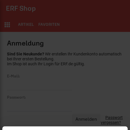
ERF Shop
ARTIKEL
FAVORITEN
Anmeldung
Sind Sie Neukunde?
Wir erstellen Ihr Kundenkonto automatisch
bei Ihrer ersten Bestellung.
Im Shop ist auch Ihr Login für ERF.de gültig.
E-Mail:
Passwort:
Passwort
vergessen?