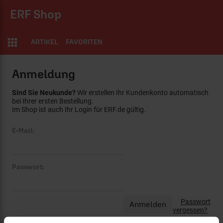
ERF Shop
ARTIKEL
FAVORITEN
Anmeldung
Sind Sie Neukunde?
Wir erstellen Ihr Kundenkonto automatisch
bei Ihrer ersten Bestellung.
Im Shop ist auch Ihr Login für ERF.de gültig.
E-Mail:
Passwort:
Passwort
vergessen?