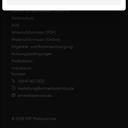
Rechte der Betroffenen (DSGVO)
Datenschutz
AGB
Widerrufsformular (PDF)
Widerrufsformular (Online)
Altgeräte- und Batterieentsorgung
Nutzungsbedingungen
Mediadaten
Impressum
Kontakt
06441 957-300
bestellung@erfmediaservice.de
erfmediaservice.de
© 2026 ERF Mediaservice